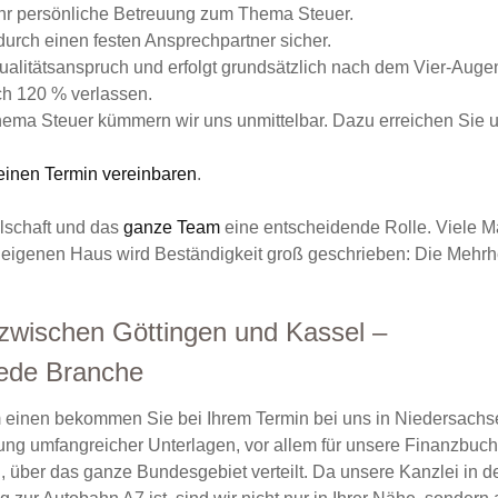
ehr persönliche Betreuung zum Thema Steuer.
durch einen festen Ansprechpartner sicher.
alitätsanspruch und erfolgt grundsätzlich nach dem Vier-Augen
ch 120 % verlassen.
ma Steuer kümmern wir uns unmittelbar. Dazu erreichen Sie u
einen Termin vereinbaren
.
llschaft und das
ganze Team
eine entscheidende Rolle. Viele M
m eigenen Haus wird Beständigkeit groß geschrieben: Die Mehrhe
 zwischen Göttingen und Kassel –
jede Branche
m einen bekommen Sie bei Ihrem Termin bei uns in Niedersachsen
eferung umfangreicher Unterlagen, vor allem für unsere Finanzb
, über das ganze Bundesgebiet verteilt. Da unsere Kanzlei in 