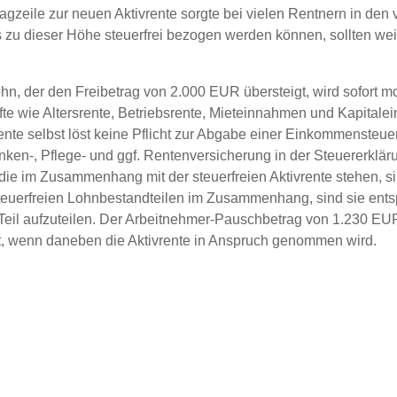
lagzeile zur neuen Aktivrente sorgte bei vielen Rentnern in d
s zu dieser Höhe steuerfrei bezogen werden können, sollten we
ohn, der den Freibetrag von 2.000 EUR übersteigt, wird sofort mo
fte wie Altersrente, Betriebsrente, Mieteinnahmen und Kapitalei
nte selbst löst keine Pflicht zur Abgabe einer Einkommensteuer
ranken-, Pflege- und ggf. Rentenversicherung in der Steuererkl
e im Zusammenhang mit der steuerfreien Aktivrente stehen, s
t steuerfreien Lohnbestandteilen im Zusammenhang, sind sie en
Teil aufzuteilen. Der Arbeitnehmer-Pauschbetrag von 1.230 E
igt, wenn daneben die Aktivrente in Anspruch genommen wird.