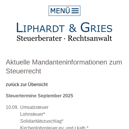
HOME
ÜBER UNS
LEISTUNG
BLOG
Aktuelle Mandanteninformationen zum
Steuerrecht
KONTAKT
zurück zur Übersicht
Steuertermine September 2025
10.09.
Umsatzsteuer
Lohnsteuer*
Solidaritätszuschlag*
Kirchenlohnsteuer ev. und r.kath.*