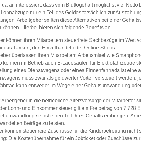
daran interessiert, dass vom Bruttogehalt möglichst viel Nett
 Lohnabzüge nur ein Teil des Geldes tatsächlich zur Auszahlung 
stungen. Arbeitgeber sollten diese Alternativen bei einer Gehal
zu können. Hierbei bieten sich folgende Benefits an:
er können ihren Mitarbeitern steuerfreie Sachbezüge im Wert 
ür das Tanken, den Einzelhandel oder Online-Shops.
geber überlassen ihren Mitarbeitern Arbeitsmittel wie Smartphon
nso können im Betrieb auch E-Ladesäulen für Elektrofahrzeuge st
lung eines Dienstwagens oder eines Firmenfahrrads ist eine att
enwagens muss zwar als geldwerter Vorteil versteuert werden, 
ahrrad kann entweder im Wege einer Gehaltsumwandlung oder 
 Arbeitgeber in die betriebliche Altersvorsorge der Mitarbeiter 
i der Lohn- und Einkommensteuer gilt ein Freibetrag von 7.728 
ltumwandlung selbst einen Teil ihres Gehalts einbringen. Arbeit
andelten Beträge zu leisten.
 können steuerfreie Zuschüsse für die Kinderbetreuung nicht sch
g: Die Kostenübernahme für ein Jobticket oder Zuschüsse zur B